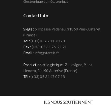
électronique et mécatronique
.
Contact Info
Siège :
5 Impasse Pédenau, 31860 Pins-Justaret
(France)
Tél :
(+33)
05 62 11 78 78
Fax :
(+33) 05 61 76 21 21
Email :
info@sterela.fr
Production et logistique :
ZI Lavigne, 9 Lot
Hemera, 31190 Auterive (France)
Tél :
(+33)
05 34 47 07 18
ILS NOUS SOUTIENNENT