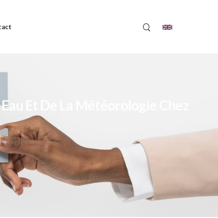
tact
 Eau Et De La Météorologie Chez