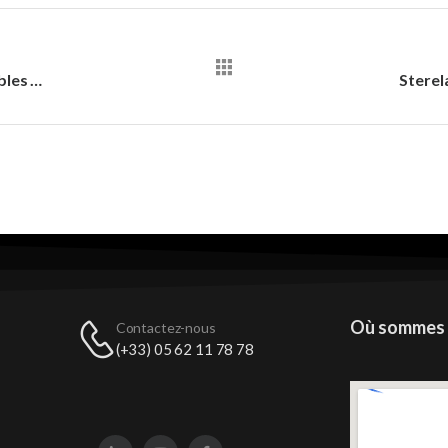
Sterela obtient un gros contrat de porte-cibles militaires
Où sommes
Contactez-nous
(+33) 05 62 11 78 78