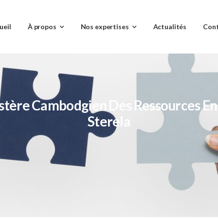
ueil
À propos
Nos expertises
Actualités
Con
istère Cambodgien Des Ressources En
Sterela