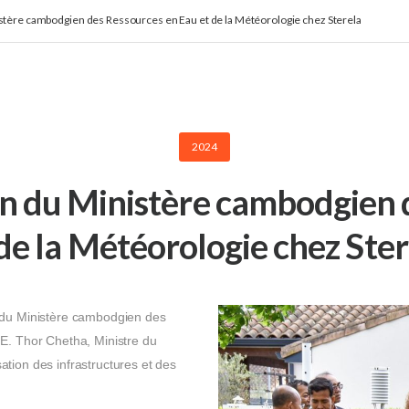
istère cambodgien des Ressources en Eau et de la Météorologie chez Sterela
2024
ion du Ministère cambodgien 
 de la Météorologie chez Ster
 du Ministère cambodgien des
E. Thor Chetha, Ministre du
tion des infrastructures et des
.