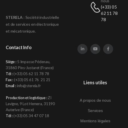
nous
(+33) 05
62 11 78
STERELA
: Société industrielle
78
et de services en électronique
et mécatronique
.
Contact Info
Siège :
5 Impasse Pédenau,
31860 Pins-Justaret (France)
Tél :
(+33)
05 62 11 78 78
Fax :
(+33) 05 61 76 21 21
Liens utiles
Email :
info@sterela.fr
Production et logistique :
ZI
A propos de nous
Lavigne, 9 Lot Hemera, 31190
Auterive (France)
Services
Tél :
(+33)
05 34 47 07 18
Mentions légales