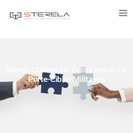
Sterela Obtient Un Gros Contrat De
Porte-Cibles Militaires