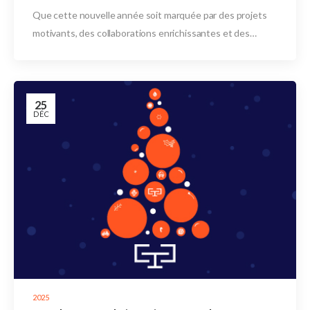
Que cette nouvelle année soit marquée par des projets
motivants, des collaborations enrichissantes et des…
25
DÉC
2025