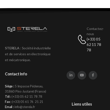
Contactez-
nous
(+33) 05
62 11 78
STERELA
: Société industrielle
78
et de services en électronique
et mécatronique
.
Contact Info
Siège :
5 Impasse Pédenau,
31860 Pins-Justaret (France)
Tél :
(+33)
05 62 11 78 78
Fax :
(+33) 05 61 76 21 21
Liens utiles
Email :
info@sterela.fr