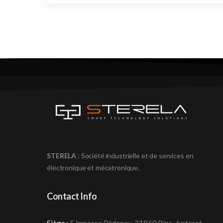
STERELA
: Société industrielle et de services en
électronique et mécatronique
.
Contact Info