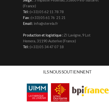
Siège :
5 Impasse Pédenau, 31860 Pins-Justaret
(France)
Tél :
(+33)
05 62 11 78 78
Fax :
(+33) 05 61 76 21 21
Email :
info@sterela.fr
Production et logistique :
ZI Lavigne, 9 Lot
Hemera, 31190 Auterive (France)
Tél :
(+33)
05 34 47 07 18
ILS NOUS SOUTIENNENT