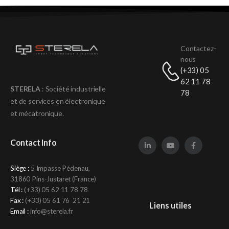
Contactez-
nous
(+33) 05
62 11 78
STERELA
: Société industrielle
78
et de services en électronique
et mécatronique
.
Contact Info
Siège :
5 Impasse Pédenau,
31860 Pins-Justaret (France)
Tél :
(+33)
05 62 11 78 78
Fax :
(+33) 05 61 76 21 21
Liens utiles
Email :
info@sterela.fr