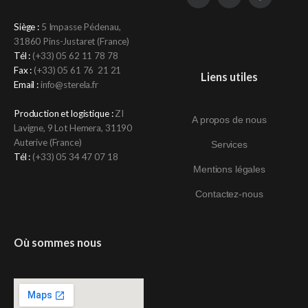
Siège :
5 Impasse Pédenau,
31860 Pins-Justaret (France)
Tél :
(+33)
05 62 11 78 78
Fax :
(+33) 05 61 76 21 21
Liens utiles
Email :
info@sterela.fr
Production et logistique :
ZI
A propos de nous
Lavigne, 9 Lot Hemera, 31190
Auterive (France)
Services
Tél :
(+33)
05 34 47 07 18
Mentions légales
Contactez-nous
Où sommes nous