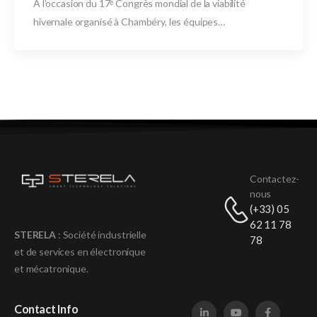
À l’occasion du 17ᵉ Congrès mondial de la viabilité
hivernale organisé à Chambéry, les équipes…
Contactez-
nous
(+33) 05
62 11 78
STERELA
: Société industrielle
78
et de services en électronique
et mécatronique
.
Contact Info